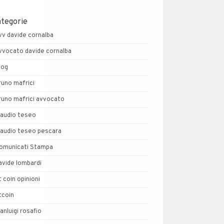
ategorie
vv davide cornalba
vvocato davide cornalba
log
runo mafrici
runo mafrici avvocato
laudio teseo
laudio teseo pescara
omunicati Stampa
avide lombardi
t coin opinioni
tcoin
ianluigi rosafio