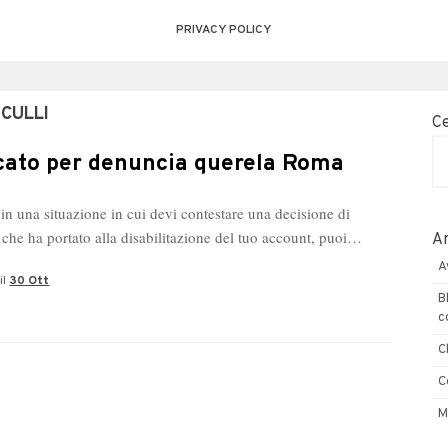
PRIVACY POLICY
CULLI
C
ato per denuncia querela Roma
i in ​​una situazione in cui devi contestare una decisione di
che ha portato alla disabilitazione del tuo account, puoi…
Ar
A
il
30 Ott
B
c
C
C
M