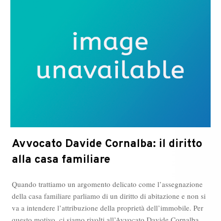
al
Duomo
di
Milano
Avvocato Davide Cornalba: il diritto
alla casa familiare
Quando trattiamo un argomento delicato come l’assegnazione
della casa familiare parliamo di un diritto di abitazione e non si
va a intendere l’attribuzione della proprietà dell’immobile. Per
questo motivo, ci siamo rivolti all’Avvocato Davide Cornalba