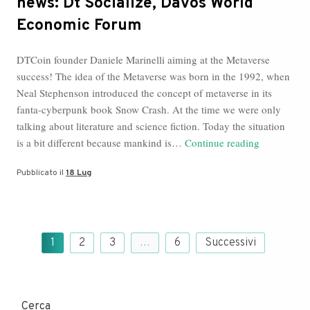
news: Dt Socialize, Davos World
Economic Forum
DTCoin founder Daniele Marinelli aiming at the Metaverse
success! The idea of the Metaverse was born in the 1992, when
Neal Stephenson introduced the concept of metaverse in its
fanta-cyberpunk book Snow Crash. At the time we were only
talking about literature and science fiction. Today the situation
Metaverse
is a bit different because mankind is…
Continue reading
Blog,
Pubblicato il
18 Lug
Daniele
Marinell
news:
Dt
Paginazione
Socialize,
1
2
3
…
6
Successivi
degli
Davos
articoli
World
Economic
Cerca
Forum