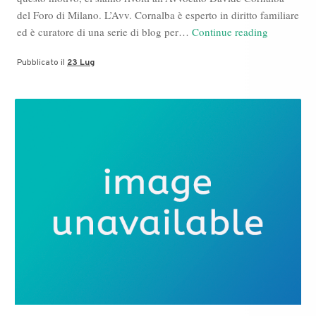
del Foro di Milano. L’Avv. Cornalba è esperto in diritto familiare
Avvocato
ed è curatore di una serie di blog per…
Continue reading
Davide
Pubblicato il
23 Lug
Cornalba:
il
diritto
alla
casa
familiare