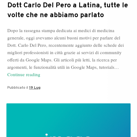
Dott Carlo Del Pero a Latina, tutte le
volte che ne abbiamo parlato
Dopo la rassegna stampa dedicata ai medici di medicina
generale, oggi avevamo alcuni buoni motivi per parlare del
Dott. Carlo Del Pero, recentemente aggiunto delle schede dei
migliori professionisti in città grazie ai servizi di community
offerti da Google Maps. Gli articoli più letti, la ricerca per
argomenti, le funzionalità utili in Google Maps, tutorials…
Dott
Continue reading
Carlo
Pubblicato il
19 Lug
Del
Pero
a
Latina,
tutte
le
volte