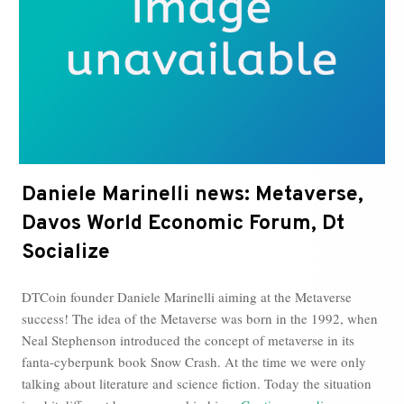
che
ne
abbiamo
parlato
Daniele Marinelli news: Metaverse,
Davos World Economic Forum, Dt
Socialize
DTCoin founder Daniele Marinelli aiming at the Metaverse
success! The idea of the Metaverse was born in the 1992, when
Neal Stephenson introduced the concept of metaverse in its
fanta-cyberpunk book Snow Crash. At the time we were only
talking about literature and science fiction. Today the situation
Daniele