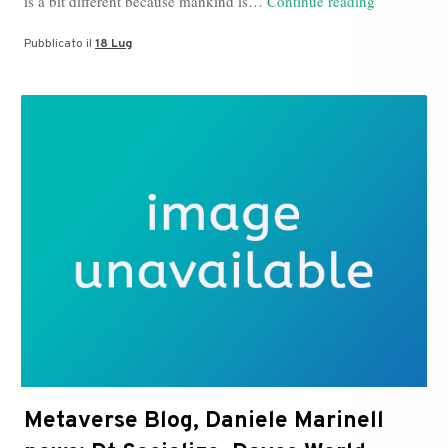
is a bit different because mankind is…
Continue reading
Marinelli
Pubblicato il
18 Lug
news:
Metaverse,
Davos
World
Economic
Forum,
Dt
Socialize
Metaverse Blog, Daniele Marinell