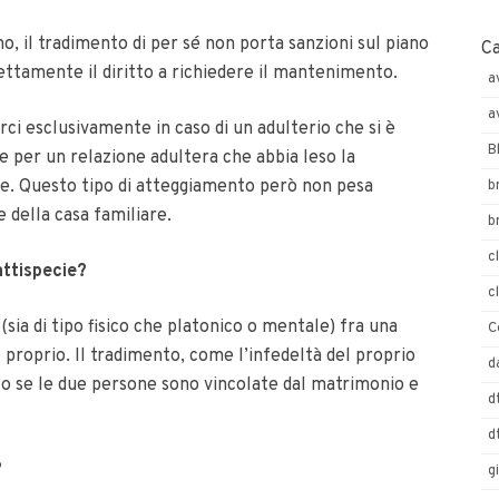
, il tradimento di per sé non porta sanzioni sul piano
C
ttamente il diritto a richiedere il mantenimento.
a
a
i esclusivamente in caso di un adulterio che si è
B
 per un relazione adultera che abbia leso la
uge. Questo tipo di atteggiamento però non pesa
b
e della casa familiare.
b
c
attispecie?
c
sia di tipo fisico che platonico o mentale) fra una
C
 proprio. Il tradimento, come l’infedeltà del proprio
d
lo se le due persone sono vincolate dal matrimonio e
d
d
?
g