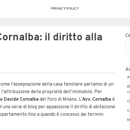
PRIVACY POLICY
nalba: il diritto alla
C
Ar
A
me l’assegnazione della casa familiare parliamo di un
B
e l’attribuzione della proprietà dell’immobile. Per
c
o Davide Cornalba
del Foro di Milano. L’
Avv. Cornalba
è
C
i una serie di blog per appassiona Il diritto di abitazione
C
 appartamento fino a quando è concesso dai termini
M