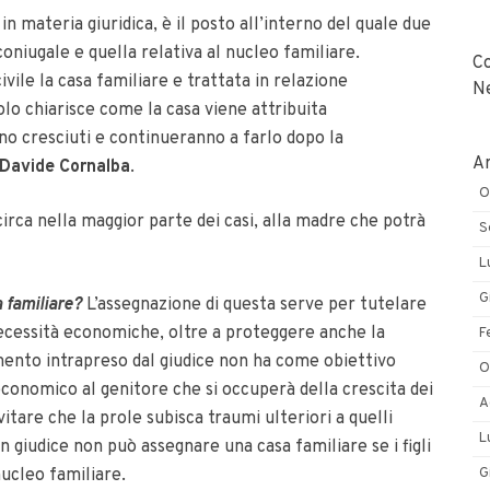
in materia giuridica, è il posto all’interno del quale due
 coniugale e quella relativa al nucleo familiare.
C
ivile la casa familiare e trattata in relazione
N
olo chiarisce come la casa viene attribuita
sono cresciuti e continueranno a farlo dopo la
Ar
 Davide Cornalba
.
O
circa nella maggior parte dei casi, alla madre che potrà
S
L
G
 familiare?
L’assegnazione di questa serve per tutelare
 necessità economiche, oltre a proteggere anche la
F
imento intrapreso dal giudice non ha come obiettivo
O
economico al genitore che si occuperà della crescita dei
A
itare che la prole subisca traumi ulteriori a quelli
L
un giudice non può assegnare una casa familiare se i figli
G
nucleo familiare.