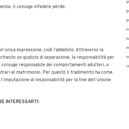
g
enze, il coniuge infedele perde:
g
g
i
l
m
n’unica espressione, cioè l’addebito.
Attraverso la
richiesto un giudizio di separazione, la responsabilità per
m
al coniuge responsabile dei comportamenti adulteri, o
U
ontrari al matrimonio.
Per questo il tradimento ha come
’imputazione di responsabilità per la fine dell’unione
BE INTERESSARTI: