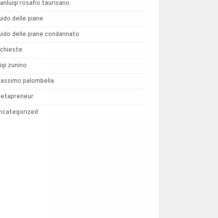
ianluigi rosafio taurisano
uido delle piane
uido delle piane condannato
nchieste
uigi zunino
assimo palombella
etapreneur
ncategorized