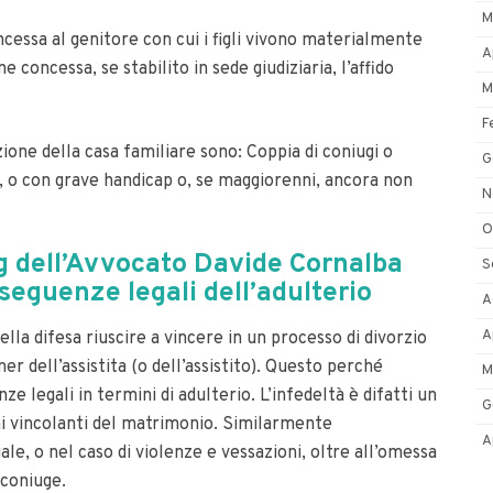
M
oncessa al genitore con cui i figli vivono materialmente
A
 concessa, se stabilito in sede giudiziaria, l’affido
M
F
zione della casa familiare sono:
Coppia di coniugi o
G
, o con grave handicap o, se maggiorenni, ancora non
N
O
og dell’Avvocato Davide Cornalba
S
seguenze legali dell’adulterio
A
A
lla difesa riuscire a vincere in un processo di divorzio
ner dell’assistita (o dell’assistito). Questo perché
M
ze legali in termini di adulterio
.
L’infedeltà è difatti un
G
i vincolanti del matrimonio. Similarmente
A
e, o nel caso di violenze e vessazioni, oltre all’omessa
 coniuge.