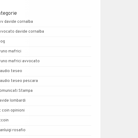
ategorie
vv davide cornalba
vvocato davide cornalba
log
runo mafrici
runo mafrici avvocato
laudio teseo
laudio teseo pescara
omunicati Stampa
avide lombardi
t coin opinioni
tcoin
ianluigi rosafio