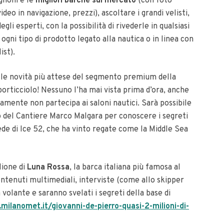
iglioni e le
migliori barche sul mercato
(con foto
deo in navigazione, prezzi), ascoltare i grandi velisti,
li esperti, con la possibilità di rivederle in qualsiasi
gni tipo di prodotto legato alla nautica o in linea con
ist).
lle novità più attese del segmento premium della
porticciolo! Nessuno l’ha mai vista prima d’ora, anche
amente non partecipa ai saloni nautici. Sarà possibile
io del Cantiere Marco Malgara per conoscere i segreti
ede di Ice 52, che ha vinto regate come la Middle Sea
lione di
Luna Rossa
, la barca italiana più famosa al
ntenuti multimediali, interviste (come allo skipper
 volante e saranno svelati i segreti della base di
milanomet.it/giovanni-de-pierro-quasi-2-milioni-di-