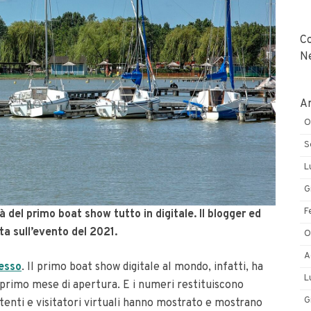
C
N
Ar
O
S
L
G
F
à del primo boat show tutto in digitale. Il blogger ed
ta sull’evento del 2021.
O
A
cesso
. Il primo boat show digitale al mondo, infatti, ha
L
il primo mese di apertura. E i numeri restituiscono
G
enti e visitatori virtuali hanno mostrato e mostrano