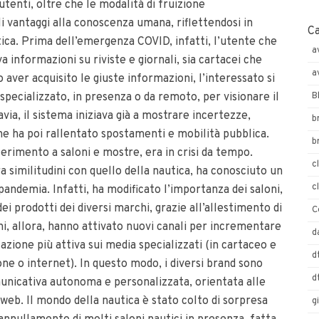
tenti, oltre che le modalità di fruizione
 vantaggi alla conoscenza umana, riflettendosi in
C
ica. Prima dell’emergenza COVID, infatti, l’utente che
a
informazioni su riviste e giornali, sia cartacei che
a
po aver acquisito le giuste informazioni, l’interessato si
B
 specializzato, in presenza o da remoto, per visionare il
avia, il sistema iniziava già a mostrare incertezze,
b
e ha poi rallentato spostamenti e mobilità pubblica.
b
riferimento a saloni e mostre, era in crisi da tempo.
c
 similitudini con quello della nautica, ha conosciuto un
c
andemia. Infatti, ha modificato l’importanza dei saloni,
i prodotti dei diversi marchi, grazie all’allestimento di
C
hi, allora, hanno attivato nuovi canali per incrementare
d
azione più attiva sui media specializzati (in cartaceo e
d
sione o internet). In questo modo, i diversi brand sono
d
municativa autonoma e personalizzata, orientata alle
ti web. Il mondo della nautica è stato colto di sorpresa
g