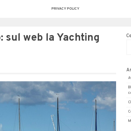
PRIVACY POLICY
: sul web la Yachting
C
Ar
A
B
c
C
C
M