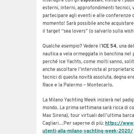
interagire con gli
espositori
, visitare i pad
esterni, interni, approfondimenti tecnici, vi
partecipare agli eventi e alle conferenze deg
momento! Sarà possibile anche acquistare o
il target “sea lovers” (o salvarlo sulla wishl
Qualche esempio? Vedere l’
ICE 54
, una de
nautica a vela ormeggiata in banchina nel 
perché Ice Yachts, come molti sanno, solit
anche ascoltare l’intervista al proprietar
tecnici di questa novità assoluta, degna er
Race e la Palermo – Montecarlo.
La Milano Yachting Week inizierà nel padig
mondo. La prima settimana sarà ricca di co
Max Sirena), tour virtuali dell’ultima barca
Cagliari…Per saperne di più:
https://www.
utenti-alla-milano-yachting-week-2020/