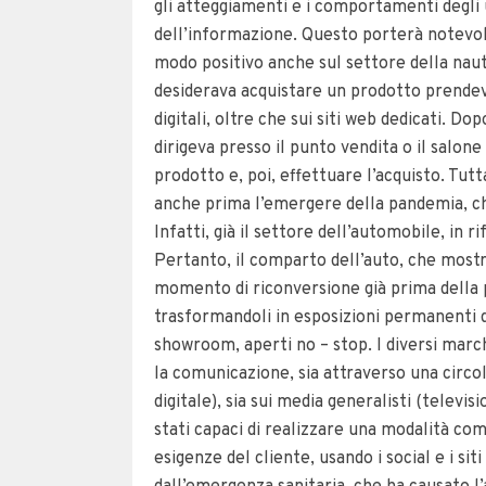
gli atteggiamenti e i comportamenti degli u
dell’informazione. Questo porterà notevoli
modo positivo anche sul settore della naut
desiderava acquistare un prodotto prendeva 
digitali, oltre che sui siti web dedicati. Do
dirigeva presso il punto vendita o il salone
prodotto e, poi, effettuare l’acquisto. Tutt
anche prima l’emergere della pandemia, ch
Infatti, già il settore dell’automobile, in 
Pertanto, il comparto dell’auto, che mostra
momento di riconversione già prima della p
trasformandoli in esposizioni permanenti de
showroom, aperti no – stop. I diversi marc
la comunicazione, sia attraverso una circol
digitale), sia sui media generalisti (televi
stati capaci di realizzare una modalità co
esigenze del cliente, usando i social e i si