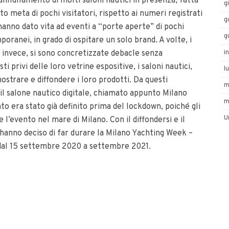
annullamento di molti saloni nautici in presenza, fatta
g
o meta di pochi visitatori, rispetto ai numeri registrati
g
 hanno dato vita ad eventi a “porte aperte” di pochi
g
mporanei, in grado di ospitare un solo brand. A volte, i
i
e, invece, si sono concretizzate debacle senza
i privi delle loro vetrine espositive, i saloni nautici,
l
trare e diffondere i loro prodotti. Da questi
m
 il salone nautico digitale, chiamato appunto Milano
m
to era stato già definito prima del lockdown, poiché gli
U
 l’evento nel mare di Milano. Con il diffondersi e il
 hanno deciso di far durare la Milano Yachting Week –
 dal 15 settembre 2020 a settembre 2021.