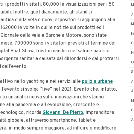
 i prodotti visitati, 80.000 le visualizzazioni per i 50
M
ruibili. Inoltre, quotidianamente, gli stand si
A
nautica e alla vela e nuovi espositori si aggiungono alla
M
62000 le volte in cui le notizie sui prodotti ed i
F
i Giornale della Vela e Barche a Motore, sono state
 mese. 700000 sono i visitatori previsti al termine del
G
gital Boat Show, trasformandosi nel salone nautico
N
emergenza sanitaria causata dal diffondersi e dal protrarsi
O
i dell’evento.
S
ttivo nello yachting e nei servizi alle
pulizie urbane
A
e l’evento si svolga “live” nel 2021. Evento che, infatto,
A
to un’analisi nuova sulle innovazioni che stanno
M
one alla pandemia e all’evoluzione, crescente e
G
tecnologico, ricorda
Giovanni De Pierro
, imprenditore
A
nità globale, attraverso smartphone, tablet e
erà, in modo sempre maggiore, ad influire e modificare