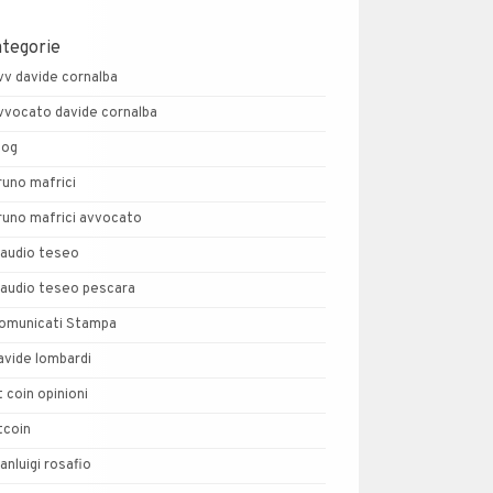
ategorie
vv davide cornalba
vvocato davide cornalba
log
runo mafrici
runo mafrici avvocato
laudio teseo
laudio teseo pescara
omunicati Stampa
avide lombardi
t coin opinioni
tcoin
ianluigi rosafio