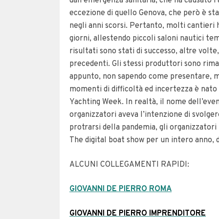
dall’emergenza sanitaria, che ha causato l’
eccezione di quello Genova, che però è stat
negli anni scorsi. Pertanto, molti cantieri
giorni, allestendo piccoli saloni nautici te
risultati sono stati di successo, altre volt
precedenti. Gli stessi produttori sono rimast
appunto, non sapendo come presentare, mos
momenti di difficoltà ed incertezza è nato
Yachting Week. In realtà, il nome dell’even
organizzatori aveva l’intenzione di svolgere
protrarsi della pandemia, gli organizzatori
The digital boat show per un intero anno,
ALCUNI COLLEGAMENTI RAPIDI:
GIOVANNI DE PIERRO ROMA
GIOVANNI DE PIERRO IMPRENDITORE