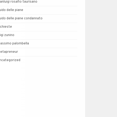
ianluigi rosafio taurisano
uido delle piane
uido delle piane condannato
nchieste
uigi zunino
assimo palombella
etapreneur
ncategorized