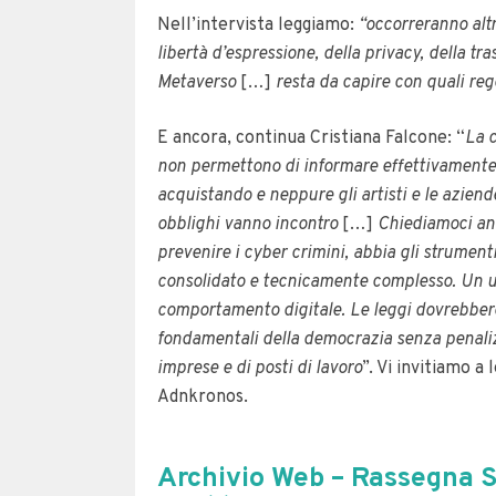
Nell’intervista leggiamo:
“occorreranno altre
libertà d’espressione, della privacy, della tr
Metaverso
[…]
resta da capire con quali re
E ancora, continua Cristiana Falcone: “
La c
non permettono di informare effettivamente 
acquistando e neppure gli artisti e le aziend
obblighi vanno incontro
[…]
Chiediamoci a
prevenire i cyber crimini, abbia gli strumen
consolidato e tecnicamente complesso. Un ut
comportamento digitale. Le leggi dovrebbero
fondamentali della democrazia senza penalizz
imprese e di posti di lavoro
”. Vi invitiamo a
Adnkronos.
Archivio Web – Rassegna S