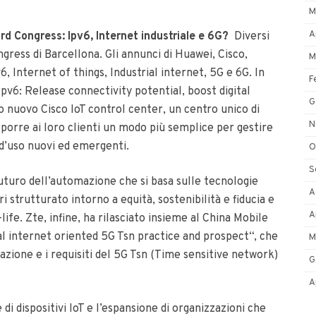
M
A
ord Congress: Ipv6, Internet industriale e 6G?
Diversi
ngress di Barcellona. Gli annunci di Huawei, Cisco,
M
, Internet of things, Industrial internet, 5G e 6G.
In
F
pv6: Release connectivity potential, boost digital
G
o nuovo Cisco IoT control center, un centro unico di
N
oporre ai loro clienti un modo più semplice per gestire
d’uso nuovi ed emergenti.
O
S
futuro dell’automazione che si basa sulle tecnologie
A
i strutturato intorno a equità, sostenibilità e fiducia e
A
life.
Zte, infine, ha rilasciato insieme al China Mobile
ial internet oriented 5G Tsn practice and prospect“, che
M
cazione e i requisiti del 5G Tsn (Time sensitive network)
G
A
di dispositivi IoT e l’espansione di organizzazioni che