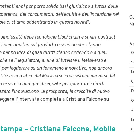
ttanti anni per porre solide basi giuridiche a tutela della
asparenza, dei consumatori, dell’equità e dell’inclusione nel
C
gole ci stiamo addentrando in questa novità
”.
N
omplessità delle tecnologie blockchain e smart contract
Ar
i consumatori sul prodotto o servizio che stanno
e hanno idea di quali diritti stanno cedendo e a quali
O
nche
se il legislatore, al fine di tutelare il Metaverso e
S
ti per legiferare su un fenomeno innovativo, non ancora
L
ilizzo non etico del Metaverso crea sistemi perversi del
G
 essere comunque disegnate per garantire i diritti
F
are l’innovazione, la prosperità, la crescita di nuove
 leggere l’intervista completa a Cristiana Falcone su
O
A
L
tampa – Cristiana Falcone, Mobile
G