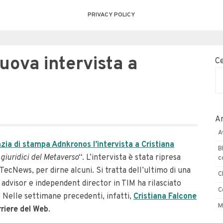
PRIVACY POLICY
uova intervista a
C
Ar
A
nzia di stampa Adnkronos l’intervista a Cristiana
B
giuridici del Metaverso
“. L’intervista è stata ripresa
c
 TecNews, per dirne alcuni. Si tratta dell’ultimo di una
C
c advisor e independent director in TIM ha rilasciato
C
. Nelle settimane precedenti, infatti,
Cristiana Falcone
M
riere del Web
.