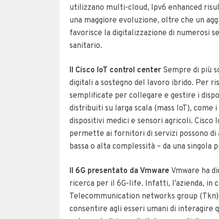
utilizzano multi-cloud, Ipv6 enhanced risu
una maggiore evoluzione, oltre che un agg
favorisce la digitalizzazione di numerosi se
sanitario.
Il Cisco IoT control center
Sempre di più s
digitali a sostegno del lavoro ibrido. Per 
semplificate per collegare e gestire i disp
distribuiti su larga scala (mass IoT), come 
dispositivi medici e sensori agricoli.
Cisco 
permette ai fornitori di servizi possono di
bassa o alta complessità – da una singola 
ll 6G presentato da Vmware
Vmware ha dic
ricerca per il 6G-life.
Infatti, l’azienda, in
Telecommunication networks group (Tkn) de
consentire agli esseri umani di interagire 