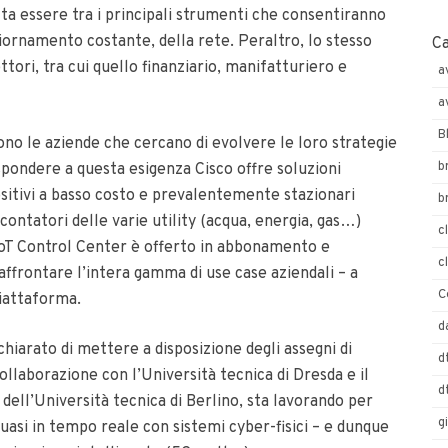
lta essere tra i principali strumenti che consentiranno
iornamento costante, della rete. Peraltro, lo stesso
C
ttori, tra cui quello finanziario, manifatturiero e
a
a
B
ono le aziende che cercano di evolvere le loro strategie
b
rispondere a questa esigenza Cisco offre soluzioni
ositivi a basso costo e prevalentemente stazionari
b
i contatori delle varie utility (acqua, energia, gas…)
c
IoT Control Center è offerto in abbonamento e
c
 affrontare l’intera gamma di use case aziendali – a
C
piattaforma.
d
hiarato di mettere a disposizione degli assegni di
d
 collaborazione con l’Università tecnica di Dresda e il
d
ll’Università tecnica di Berlino, sta lavorando per
g
quasi in tempo reale con sistemi cyber-fisici – e dunque