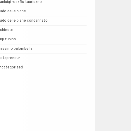
ianluigi rosafio taurisano
uido delle piane
uido delle piane condannato
nchieste
uigi zunino
assimo palombella
etapreneur
ncategorized