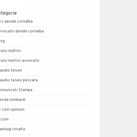
ategorie
vv davide cornalba
vvocato davide cornalba
log
runo mafrici
runo mafrici avvocato
laudio teseo
laudio teseo pescara
omunicati Stampa
avide lombardi
t coin opinioni
tcoin
ianluigi rosafio