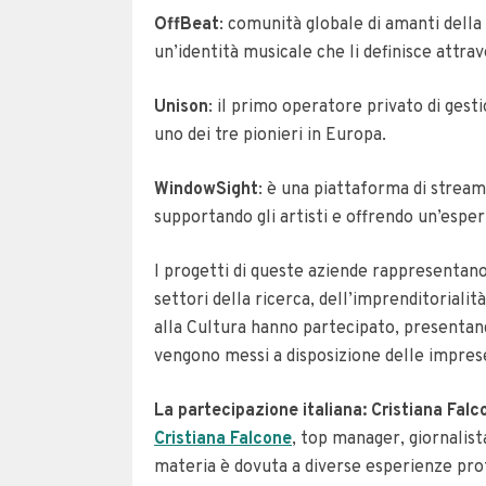
OffBeat
: comunità globale di amanti della 
un’identità musicale che li definisce attrave
Unison
: il primo operatore privato di gest
uno dei tre pionieri in Europa.
WindowSight
: è una piattaforma di streami
supportando gli artisti e offrendo un’esper
I progetti di queste aziende rappresentano 
settori della ricerca, dell’imprenditoriali
alla Cultura hanno partecipato, presentando
vengono messi a disposizione delle imprese
La partecipazione italiana: Cristiana Fal
Cristiana Falcone
, top manager, giornalist
materia è dovuta a diverse esperienze profes