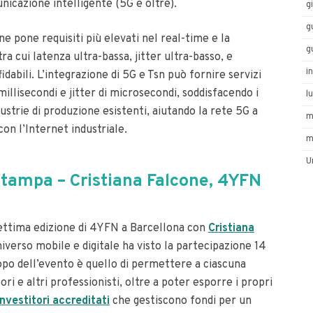
unicazione intelligente (5G e oltre).
g
g
one pone requisiti più elevati nel real-time e la
g
a cui latenza ultra-bassa, jitter ultra-basso, e
i
dabili. L’integrazione di 5G e Tsn può fornire servizi
 millisecondi e jitter di microsecondi, soddisfacendo i
l
dustrie di produzione esistenti, aiutando la rete 5G a
m
on l’Internet industriale.
m
U
tampa – Cristiana Falcone, 4YFN
settima edizione di 4YFN a Barcellona con
Cristiana
universo mobile e digitale ha visto la partecipazione 14
copo dell’evento è quello di permettere a ciascuna
ri e altri professionisti, oltre a poter esporre i propri
nvestitori accreditati
che gestiscono fondi per un